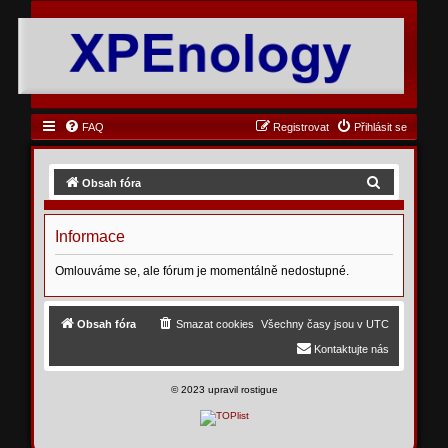
FAQ
Registrovat
Přihlásit se
H
Obsah fóra
l
e
Informace
d
Omlouváme se, ale fórum je momentálně nedostupné.
a
t
Obsah fóra
Smazat cookies
Všechny časy jsou v
UTC
Kontaktujte nás
©
2023 upravil rostigue