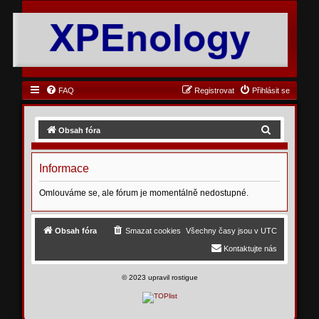
FAQ
Registrovat
Přihlásit se
H
Obsah fóra
l
e
Informace
d
Omlouváme se, ale fórum je momentálně nedostupné.
a
t
Obsah fóra
Smazat cookies
Všechny časy jsou v
UTC
Kontaktujte nás
©
2023 upravil rostigue