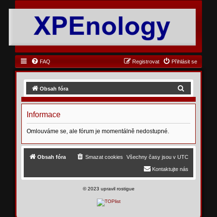
FAQ
Registrovat
Přihlásit se
H
Obsah fóra
l
e
Informace
d
Omlouváme se, ale fórum je momentálně nedostupné.
a
t
Obsah fóra
Smazat cookies
Všechny časy jsou v
UTC
Kontaktujte nás
©
2023 upravil rostigue