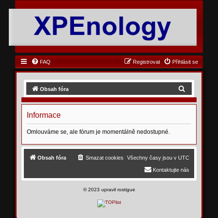
FAQ
Registrovat
Přihlásit se
H
Obsah fóra
l
e
Informace
d
Omlouváme se, ale fórum je momentálně nedostupné.
a
t
Obsah fóra
Smazat cookies
Všechny časy jsou v
UTC
Kontaktujte nás
©
2023 upravil rostigue