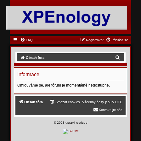
FAQ
Registrovat
Přihlásit se
H
Obsah fóra
l
e
Informace
d
Omlouváme se, ale fórum je momentálně nedostupné.
a
t
Obsah fóra
Smazat cookies
Všechny časy jsou v
UTC
Kontaktujte nás
©
2023 upravil rostigue