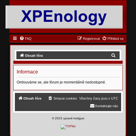
FAQ
Registrovat
Přihlásit se
H
Obsah fóra
l
e
Informace
d
Omlouváme se, ale fórum je momentálně nedostupné.
a
t
Obsah fóra
Smazat cookies
Všechny časy jsou v
UTC
Kontaktujte nás
©
2023 upravil rostigue