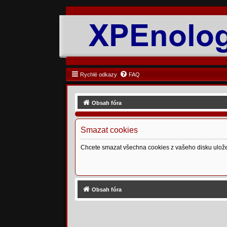
Rychlé odkazy
FAQ
Obsah fóra
Smazat cookies
Chcete smazat všechna cookies z vašeho disku ulož
Obsah fóra