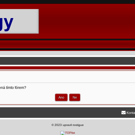
ená tímto fórem?
Konta
©
2023 upravil rostigue