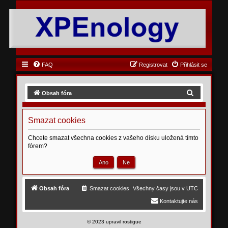
FAQ
Registrovat
Přihlásit se
H
Obsah fóra
l
e
Smazat cookies
d
Chcete smazat všechna cookies z vašeho disku uložená tímto
a
fórem?
t
Obsah fóra
Smazat cookies
Všechny časy jsou v
UTC
Kontaktujte nás
©
2023 upravil rostigue