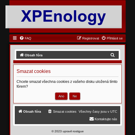
FAQ
Registrovat
Přihlásit se
H
Obsah fóra
l
e
Smazat cookies
d
Chcete smazat všechna cookies z vašeho disku uložená tímto
a
fórem?
t
Obsah fóra
Smazat cookies
Všechny časy jsou v
UTC
Kontaktujte nás
©
2023 upravil rostigue