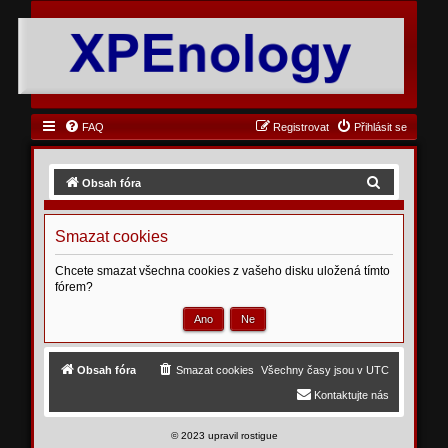
FAQ
Registrovat
Přihlásit se
H
Obsah fóra
l
e
Smazat cookies
d
Chcete smazat všechna cookies z vašeho disku uložená tímto
a
fórem?
t
Obsah fóra
Smazat cookies
Všechny časy jsou v
UTC
Kontaktujte nás
©
2023 upravil rostigue