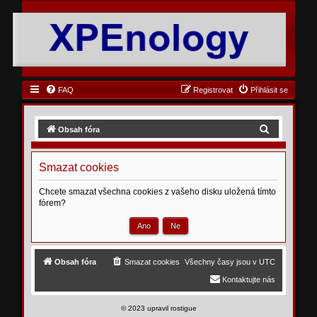
FAQ
Registrovat
Přihlásit se
H
Obsah fóra
l
e
Smazat cookies
d
Chcete smazat všechna cookies z vašeho disku uložená tímto
a
fórem?
t
Obsah fóra
Smazat cookies
Všechny časy jsou v
UTC
Kontaktujte nás
©
2023 upravil rostigue