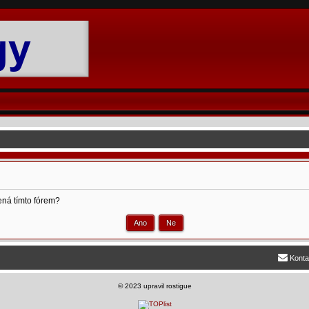
ená tímto fórem?
Konta
©
2023 upravil rostigue