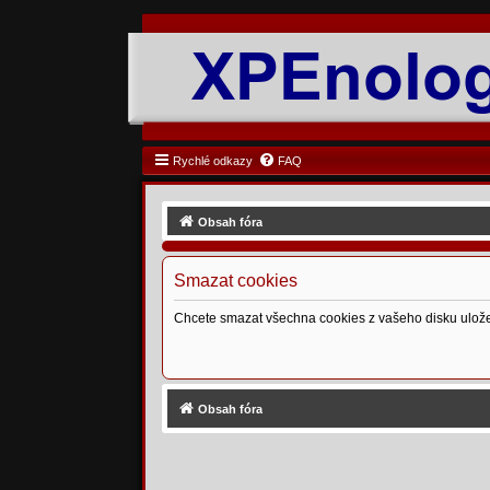
Rychlé odkazy
FAQ
Obsah fóra
Smazat cookies
Chcete smazat všechna cookies z vašeho disku ulož
Obsah fóra