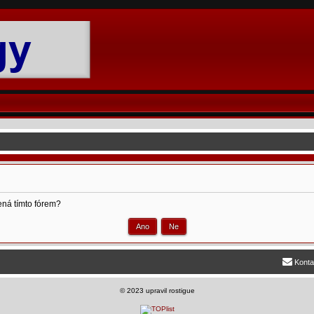
ená tímto fórem?
Konta
©
2023 upravil rostigue