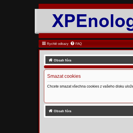
Rychlé odkazy
FAQ
Obsah fóra
Smazat cookies
Chcete smazat všechna cookies z vašeho disku ulož
Obsah fóra