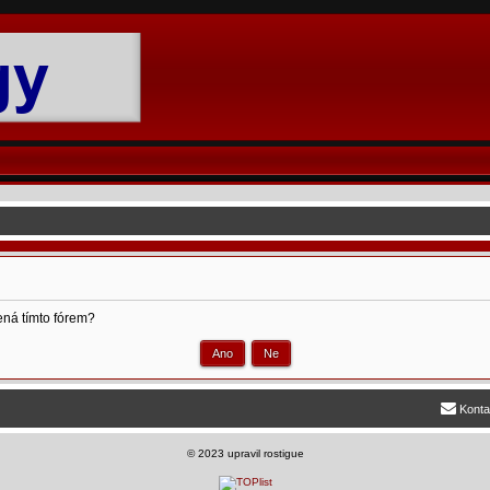
ená tímto fórem?
Konta
©
2023 upravil rostigue