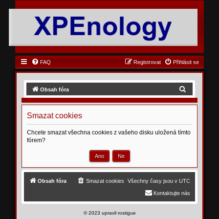
FAQ
Registrovat
Přihlásit se
H
Obsah fóra
l
e
Smazat cookies
d
Chcete smazat všechna cookies z vašeho disku uložená tímto
a
fórem?
t
Obsah fóra
Smazat cookies
Všechny časy jsou v
UTC
Kontaktujte nás
©
2023 upravil rostigue