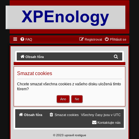
FAQ
Registrovat
Přihlásit se
H
Obsah fóra
l
e
Smazat cookies
d
Chcete smazat všechna cookies z vašeho disku uložená tímto
a
fórem?
t
Obsah fóra
Smazat cookies
Všechny časy jsou v
UTC
Kontaktujte nás
©
2023 upravil rostigue