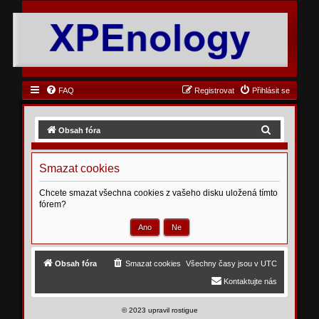
FAQ
Registrovat
Přihlásit se
H
Obsah fóra
l
e
Smazat cookies
d
Chcete smazat všechna cookies z vašeho disku uložená tímto
a
fórem?
t
Obsah fóra
Smazat cookies
Všechny časy jsou v
UTC
Kontaktujte nás
©
2023 upravil rostigue