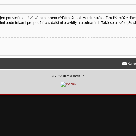
vá jen pár vteřin a dává vám mnohem větší možnosti. Administrátor fóra též může dá
šimi podmínkami pro použití a s dalšími pravidly a ujednáními. Také se ujistěte, že si 
Konta
©
2023 upravil rostigue