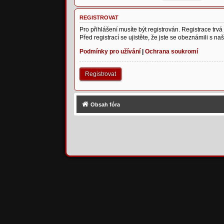
REGISTROVAT
Pro přihlášení musíte být registrován. Registrace tr
Před registrací se ujistěte, že jste se obeznámili s na
Podmínky pro užívání
|
Ochrana soukromí
Registrovat
Obsah fóra