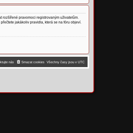
vat rozšířené pravomoci registrovaným uživatelům.
přečtete jakákoliv pravidla, která se na fóru objeví.
ktujte nás
Smazat cookies
Všechny časy jsou v
UTC