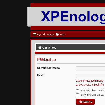
Rychlé odkazy
FAQ
Obsah fóra
Přihlásit se
Uživatelské jméno:
Heslo:
Zapomněl(a) jsem heslo
Znovu poslat aktivační e-
Přihlásit mě automati
Skrýt můj online stav 