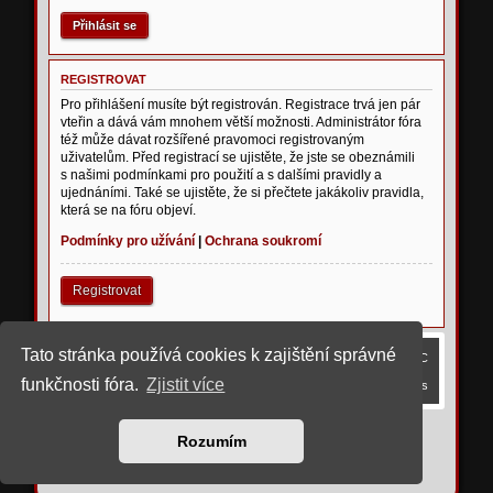
REGISTROVAT
Pro přihlášení musíte být registrován. Registrace trvá jen pár
vteřin a dává vám mnohem větší možnosti. Administrátor fóra
též může dávat rozšířené pravomoci registrovaným
uživatelům. Před registrací se ujistěte, že jste se obeznámili
s našimi podmínkami pro použití a s dalšími pravidly a
ujednáními. Také se ujistěte, že si přečtete jakákoliv pravidla,
která se na fóru objeví.
Podmínky pro užívání
|
Ochrana soukromí
Registrovat
Tato stránka používá cookies k zajištění správné
Obsah fóra
Smazat cookies
Všechny časy jsou v
UTC
funkčnosti fóra.
Zjistit více
Kontaktujte nás
©
2023 upravil rostigue
Rozumím