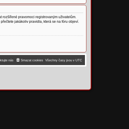
vat rozšířené pravomoci registrovaným uživatelům.
přečtete jakákoliv pravidla, která se na fóru objeví.
ktujte nás
Smazat cookies
Všechny časy jsou v
UTC