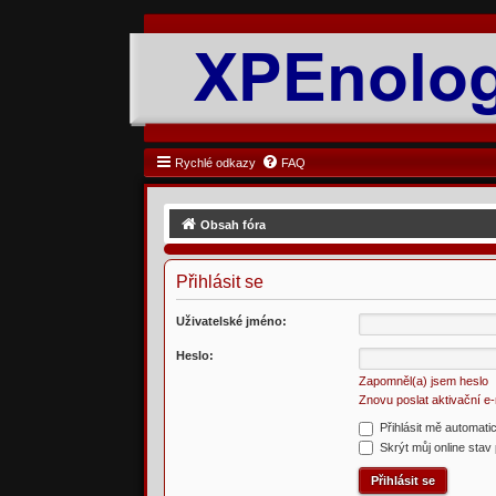
Rychlé odkazy
FAQ
Obsah fóra
Přihlásit se
Uživatelské jméno:
Heslo:
Zapomněl(a) jsem heslo
Znovu poslat aktivační e-
Přihlásit mě automati
Skrýt můj online stav 