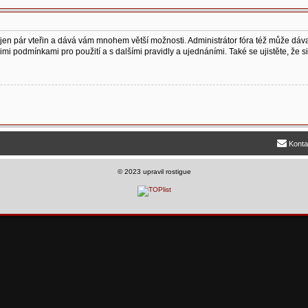
vá jen pár vteřin a dává vám mnohem větší možnosti. Administrátor fóra též může dá
šimi podmínkami pro použití a s dalšími pravidly a ujednáními. Také se ujistěte, že si 
Konta
©
2023 upravil rostigue