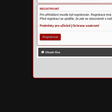
REGISTROVAT
Pro přihlášení musíte být registrován. Registrace tr
Před registrací se ujistěte, že jste se obeznámili s na
Podmínky pro užívání
|
Ochrana soukromí
Registrovat
Obsah fóra