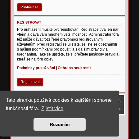
REGISTROVAT
Pro přihlášení musíte být registrován. Registrace trvá jen pár
vteřin a dává vám mnohem větší možnosti. Administrátor fóra
též může dávat rozšířené pravomoci registrovaným
uživatelům. Před registrací se ujistěte, že jste se obeznámili
s našimi podmínkami pro použití a s dalšími pravidly a
ujednáními. Také se ujistěte, že si přečtete jakákoliv pravidla,
která se na fóru objeví.
Podmínky pro užívání
|
Ochrana soukromí
Registrovat
Tato stránka používá cookies k zajištění správné
Obsah fóra
Smazat cookies
Všechny časy jsou v
UTC
funkčnosti fóra.
Zjistit více
Kontaktujte nás
©
2023 upravil rostigue
Rozumím