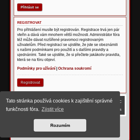
REGISTROVAT
Pro přihlášení musíte být registrován. Registrace trvá jen pár
vteřin a dává vám mnohem větší možnosti. Administrátor fóra
též může dávat rozšířené pravomoci registrovaným
uživatelům. Před registrací se ujistěte, že jste se obeznámili
s našimi podmínkami pro použití a s dalšími pravidly a
ujednáními. Také se ujistěte, že si přečtete jakákoliv pravidla,
která se na fóru objeví.
Podmínky pro užívání
|
Ochrana soukromí
Registrovat
Tato stránka používá cookies k zajištění správné
Obsah fóra
Smazat cookies
Všechny časy jsou v
UTC
funkčnosti fóra.
Zjistit více
Kontaktujte nás
©
2023 upravil rostigue
Rozumím