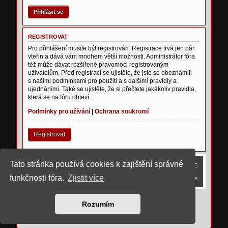
REGISTROVAT
Pro přihlášení musíte být registrován. Registrace trvá jen pár
vteřin a dává vám mnohem větší možnosti. Administrátor fóra
též může dávat rozšířené pravomoci registrovaným
uživatelům. Před registrací se ujistěte, že jste se obeznámili
s našimi podmínkami pro použití a s dalšími pravidly a
ujednáními. Také se ujistěte, že si přečtete jakákoliv pravidla,
která se na fóru objeví.
Podmínky pro užívání
|
Ochrana soukromí
Registrovat
Tato stránka používá cookies k zajištění správné
Obsah fóra
Smazat cookies
Všechny časy jsou v
UTC
funkčnosti fóra.
Zjistit více
Kontaktujte nás
©
2023 upravil rostigue
Rozumím