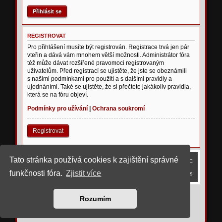
REGISTROVAT
Pro přihlášení musíte být registrován. Registrace trvá jen pár
vteřin a dává vám mnohem větší možnosti. Administrátor fóra
též může dávat rozšířené pravomoci registrovaným
uživatelům. Před registrací se ujistěte, že jste se obeznámili
s našimi podmínkami pro použití a s dalšími pravidly a
ujednáními. Také se ujistěte, že si přečtete jakákoliv pravidla,
která se na fóru objeví.
Podmínky pro užívání
|
Ochrana soukromí
Registrovat
Tato stránka používá cookies k zajištění správné
Obsah fóra
Smazat cookies
Všechny časy jsou v
UTC
funkčnosti fóra.
Zjistit více
Kontaktujte nás
©
2023 upravil rostigue
Rozumím