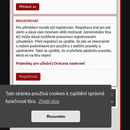
REGISTROVAT
Pro přihlášení musíte být registrován. Registrace trvá jen pár
vteřin a dává vám mnohem větší možnosti. Administrátor fóra
též může dávat rozšířené pravomoci registrovaným
uživatelům. Před registrací se ujistěte, že jste se obeznámili
s našimi podmínkami pro použití a s dalšími pravidly a
ujednáními. Také se ujistěte, že si přečtete jakákoliv pravidla,
která se na fóru objeví.
Podmínky pro užívání
|
Ochrana soukromí
Registrovat
Tato stránka používá cookies k zajištění správné
Obsah fóra
Smazat cookies
Všechny časy jsou v
UTC
funkčnosti fóra.
Zjistit více
Kontaktujte nás
©
2023 upravil rostigue
Rozumím