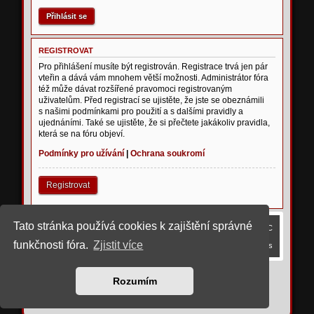
REGISTROVAT
Pro přihlášení musíte být registrován. Registrace trvá jen pár
vteřin a dává vám mnohem větší možnosti. Administrátor fóra
též může dávat rozšířené pravomoci registrovaným
uživatelům. Před registrací se ujistěte, že jste se obeznámili
s našimi podmínkami pro použití a s dalšími pravidly a
ujednáními. Také se ujistěte, že si přečtete jakákoliv pravidla,
která se na fóru objeví.
Podmínky pro užívání
|
Ochrana soukromí
Registrovat
Tato stránka používá cookies k zajištění správné
Obsah fóra
Smazat cookies
Všechny časy jsou v
UTC
funkčnosti fóra.
Zjistit více
Kontaktujte nás
©
2023 upravil rostigue
Rozumím