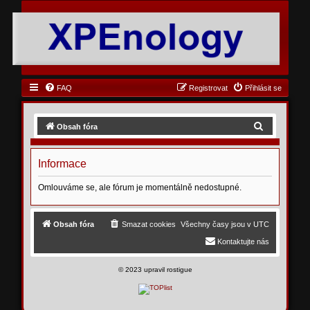
FAQ
Registrovat
Přihlásit se
H
Obsah fóra
l
e
Informace
d
Omlouváme se, ale fórum je momentálně nedostupné.
a
t
Obsah fóra
Smazat cookies
Všechny časy jsou v
UTC
Kontaktujte nás
©
2023 upravil rostigue