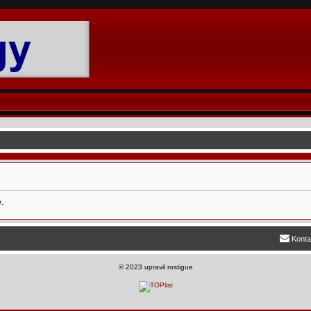
.
Konta
©
2023 upravil rostigue