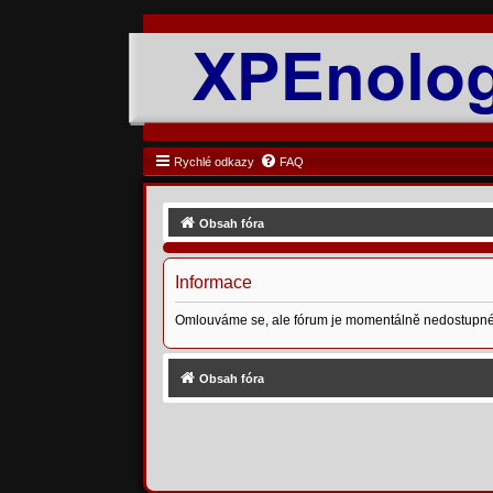
Rychlé odkazy
FAQ
Obsah fóra
Informace
Omlouváme se, ale fórum je momentálně nedostupné
Obsah fóra