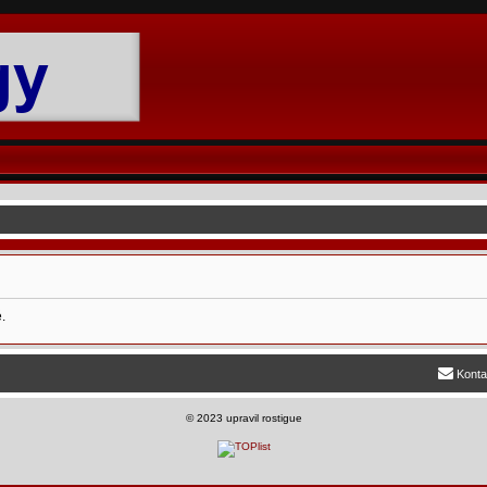
.
Konta
©
2023 upravil rostigue