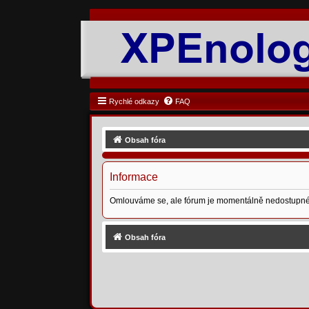
Rychlé odkazy
FAQ
Obsah fóra
Informace
Omlouváme se, ale fórum je momentálně nedostupné
Obsah fóra