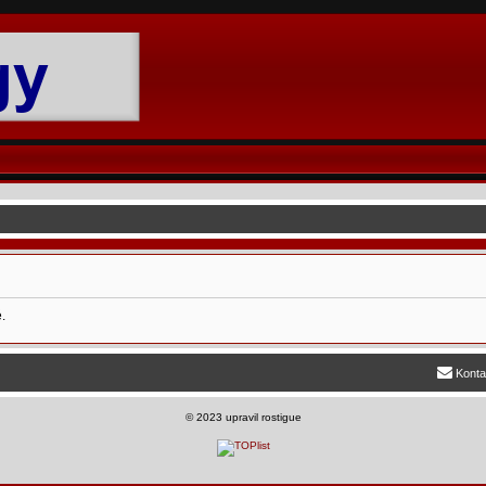
.
Konta
©
2023 upravil rostigue