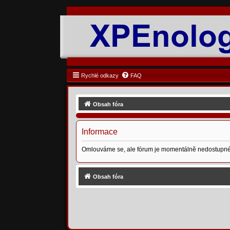
Rychlé odkazy
FAQ
Obsah fóra
Informace
Omlouváme se, ale fórum je momentálně nedostupné
Obsah fóra