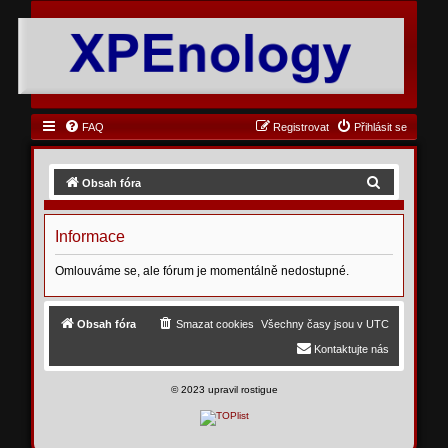
FAQ
Registrovat
Přihlásit se
H
Obsah fóra
l
e
Informace
d
Omlouváme se, ale fórum je momentálně nedostupné.
a
t
Obsah fóra
Smazat cookies
Všechny časy jsou v
UTC
Kontaktujte nás
©
2023 upravil rostigue