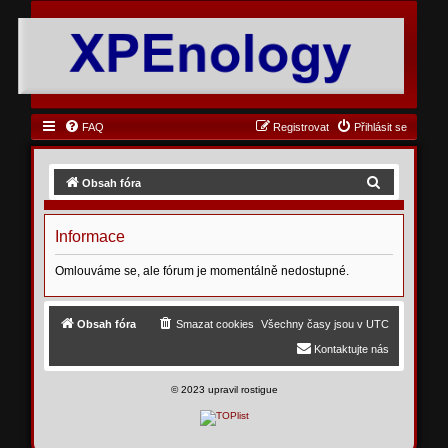
FAQ
Registrovat
Přihlásit se
H
Obsah fóra
l
e
Informace
d
Omlouváme se, ale fórum je momentálně nedostupné.
a
t
Obsah fóra
Smazat cookies
Všechny časy jsou v
UTC
Kontaktujte nás
©
2023 upravil rostigue