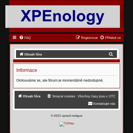
FAQ
Registrovat
Přihlásit se
H
Obsah fóra
l
e
Informace
d
Omlouváme se, ale fórum je momentálně nedostupné.
a
t
Obsah fóra
Smazat cookies
Všechny časy jsou v
UTC
Kontaktujte nás
©
2023 upravil rostigue