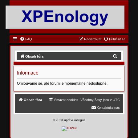
FAQ
Registrovat
Přihlásit se
H
Obsah fóra
l
e
Informace
d
Omlouváme se, ale fórum je momentálně nedostupné.
a
t
Obsah fóra
Smazat cookies
Všechny časy jsou v
UTC
Kontaktujte nás
©
2023 upravil rostigue