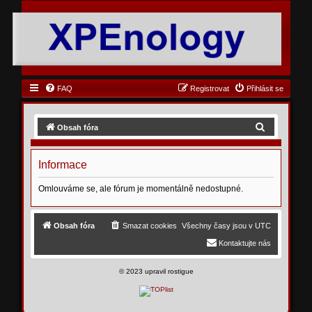
FAQ
Registrovat
Přihlásit se
H
Obsah fóra
l
e
Informace
d
Omlouváme se, ale fórum je momentálně nedostupné.
a
t
Obsah fóra
Smazat cookies
Všechny časy jsou v
UTC
Kontaktujte nás
©
2023 upravil rostigue