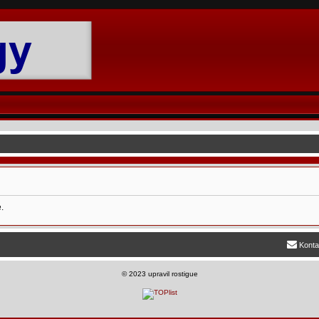
.
Konta
©
2023 upravil rostigue