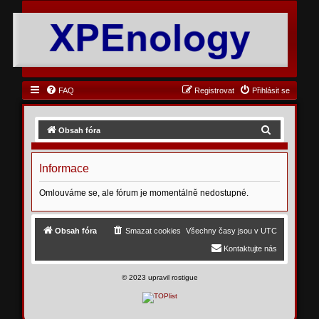
FAQ
Registrovat
Přihlásit se
H
Obsah fóra
l
e
Informace
d
Omlouváme se, ale fórum je momentálně nedostupné.
a
t
Obsah fóra
Smazat cookies
Všechny časy jsou v
UTC
Kontaktujte nás
©
2023 upravil rostigue