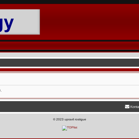
.
Konta
©
2023 upravil rostigue