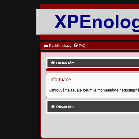
Rychlé odkazy
FAQ
Obsah fóra
Informace
Omlouváme se, ale fórum je momentálně nedostupné
Obsah fóra