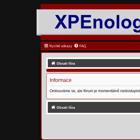
Rychlé odkazy
FAQ
Obsah fóra
Informace
Omlouváme se, ale fórum je momentálně nedostupné
Obsah fóra