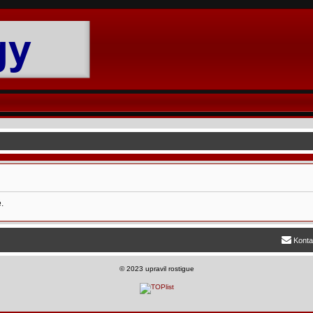
.
Konta
©
2023 upravil rostigue