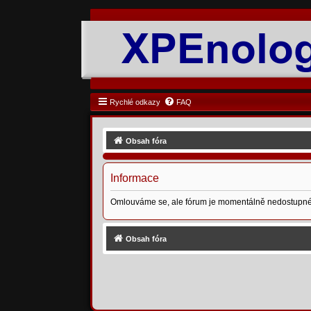
Rychlé odkazy
FAQ
Obsah fóra
Informace
Omlouváme se, ale fórum je momentálně nedostupné
Obsah fóra