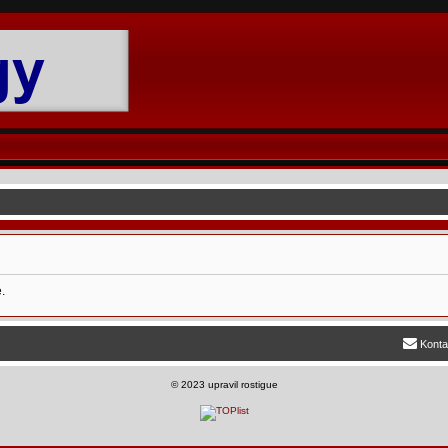
.
Konta
©
2023 upravil rostigue