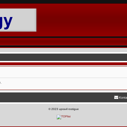
.
Konta
©
2023 upravil rostigue