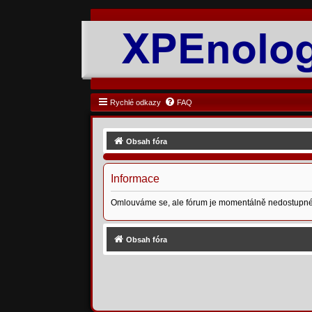
Rychlé odkazy
FAQ
Obsah fóra
Informace
Omlouváme se, ale fórum je momentálně nedostupné
Obsah fóra