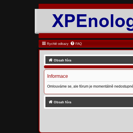
Rychlé odkazy
FAQ
Obsah fóra
Informace
Omlouváme se, ale fórum je momentálně nedostupné
Obsah fóra