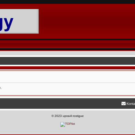
.
Konta
©
2023 upravil rostigue